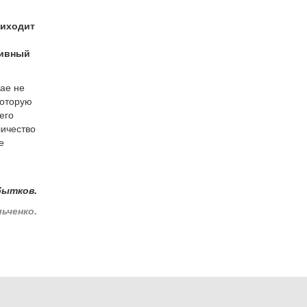
риходит
тивный
чае не
которую
его
личество
е
бытков.
ьченко.