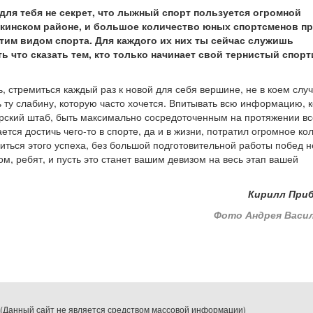
 для тебя не секрет, что лыжный спорт пользуется огромной
кинском районе, и большое количество юных спортсменов п
тим видом спорта. Для каждого их них ты сейчас служишь
ть что сказать тем, кто только начинает свой тернистый спор
, стремиться каждый раз к новой для себя вершине, не в коем слу
ь ту слабину, которую часто хочется. Впитывать всю информацию, 
ерский штаб, быть максимально сосредоточенным на протяжении вс
ется достичь чего-то в спорте, да и в жизни, потратил огромное ко
биться этого успеха, без большой подготовительной работы побед н
ом, ребят, и пусть это станет вашим девизом на весь этап вашей
Кирилл При
Фото Андрея Васил
Данный сайт не является средством массовой информации)