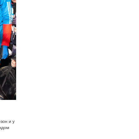
зон и у
аждом