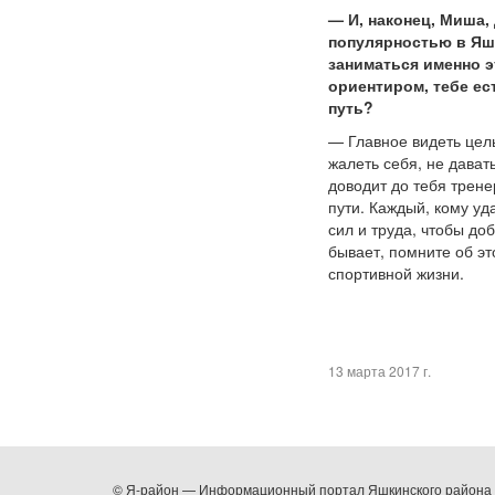
— И, наконец, Миша,
популярностью в Яш
заниматься именно э
ориентиром, тебе ес
путь?
— Главное видеть цель
жалеть себя, не дават
доводит до тебя трен
пути. Каждый, кому уда
сил и труда, чтобы до
бывает, помните об эт
спортивной жизни.
13 марта 2017 г.
© Я-район — Информационный портал Яшкинского района (