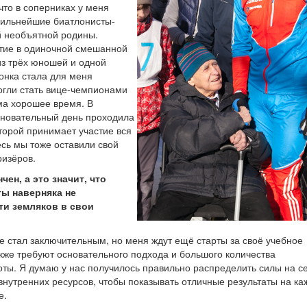
 что в соперниках у меня
сильнейшие биатлонисты-
 необъятной родины.
тие в одиночной смешанной
из трёх юношей и одной
онка стала для меня
гли стать вице-чемпионами
ма хорошее время. В
новательный день проходила
оторой принимает участие вся
есь мы тоже оставили свой
ризёров.
чен, а это значит, что
ты наверняка не
ти земляков в свои
е стал заключительным, но меня ждут ещё старты за своё учебное
кже требуют основательного подхода и большого количества
ты. Я думаю у нас получилось правильно распределить силы на се
внутренних ресурсов, чтобы показывать отличные результаты на к
е.