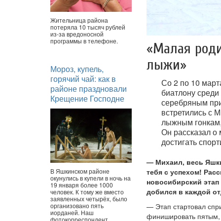
Жительница района
потеряла 10 тысяч рублей
из-за вредоносной
программы в телефоне.
«Малая роди
лыжи»
Мороз, купель,
горячий чай: как в
Со 2 по 10 март
районе праздновали
биатлону среди
Крещение Господне
серебряным при
встретились с 
лыжным гонкам,
Он рассказал о 
достигать спорт
— Михаил, весь Яшк
В Яшкинском районе
тебя с успехом! Расс
окунулись в купели в ночь на
новосибирский этап 
19 января более 1000
добился в каждой от
человек. К тому же вместо
заявленных четырёх, было
организовано пять
— Этап стартовал спри
иорданей. Наш
финишировать пятым, 
фотокорреспондент