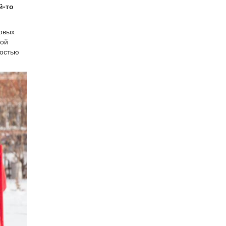
й-то
рвых
вой
ностью