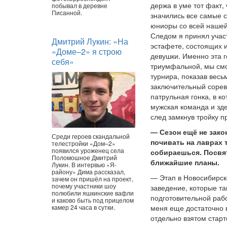
держа в уме тот факт,
побывал в деревне
Писанной.
значились все самые 
юниоры со всей нашей
Следом я принял учас
Дмитрий Лукин: «На
эстафете, состоящих 
«Доме–2» я строю
девушки. Именно эта г
себя»
триумфальной, мы смо
турнира, показав весь
заключительный сорев
патрульная гонка, в к
мужская команда и зд
след замкнув тройку п
— Сезон ещё не закон
Среди героев скандальной
почивать на лаврах 
телестройки «Дом–2»
появился уроженец села
собираешься. Посвя
Поломошное Дмитрий
ближайшие планы.
Лукин. В интервью «Я-
району» Дима рассказал,
— Этап в Новосибирск
зачем он пришёл на проект,
почему участники шоу
заведение, которые та
полюбили яшкинские вафли
подготовительной рабо
и каково быть под прицелом
камер 24 часа в сутки.
меня еще достаточно 
отдельно взятом старт