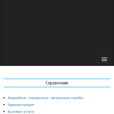
Toggl
naviga
Справочник
Аварийные, справочные, экстренные службы
Администрация
Бытовые услуги